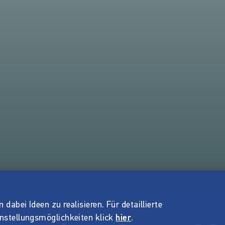
dabei Ideen zu realisieren. Für detaillierte
instellungsmöglichkeiten klick
hier
.