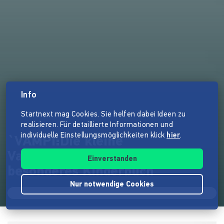
Info
Startnext mag Cookies. Sie helfen dabei Ideen zu
realisieren. Für detaillierte Informationen und
individuelle Einstellungsmöglichkeiten klick
hier
.
`VAMPI:Die kleine
Vampirfledermaus´ - Ein
Einverstanden
besonderes Kinderbuch
Nur notwendige Cookies