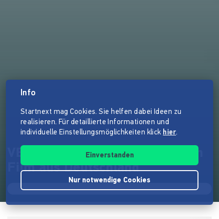
Info
Startnext mag Cookies. Sie helfen dabei Ideen zu
realisieren. Für detaillierte Informationen und
individuelle Einstellungsmöglichkeiten klick
hier
.
VEDA (AT) - Ein Science Fiction
Einverstanden
Film aus Deutschland
Nur notwendige Cookies