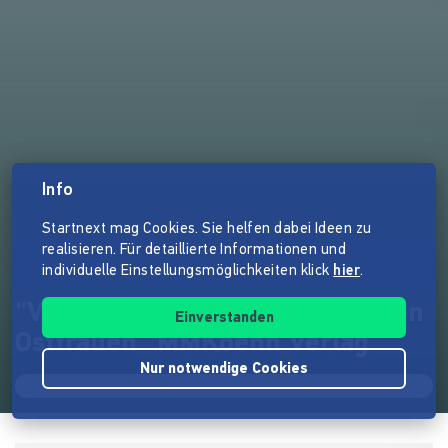
Info
Startnext mag Cookies. Sie helfen dabei Ideen zu
realisieren. Für detaillierte Informationen und
individuelle Einstellungsmöglichkeiten klick
hier
.
"Vergiss mein nicht!- Die letzten
Einverstanden
Ostfrauen" MMKoehn Verlag
Nur notwendige Cookies