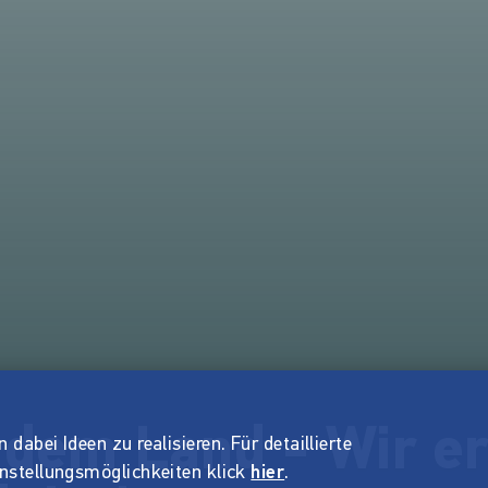
 dem Land - Wir er
dabei Ideen zu realisieren. Für detaillierte
instellungsmöglichkeiten klick
hier
.