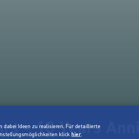
ars - 10 Years Ann
dabei Ideen zu realisieren. Für detaillierte
instellungsmöglichkeiten klick
hier
.