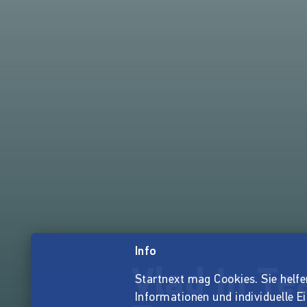
Info
Vlad In Te
Startnext mag Cookies. Sie helfen 
Informationen und individuelle E