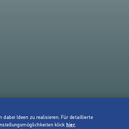
dabei Ideen zu realisieren. Für detaillierte
instellungsmöglichkeiten klick
hier
.