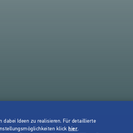
dabei Ideen zu realisieren. Für detaillierte
instellungsmöglichkeiten klick
hier
.