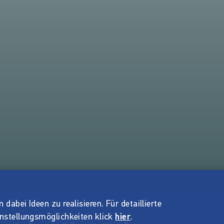
dabei Ideen zu realisieren. Für detaillierte
instellungsmöglichkeiten klick
hier
.