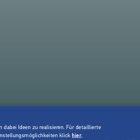
dabei Ideen zu realisieren. Für detaillierte
instellungsmöglichkeiten klick
hier
.