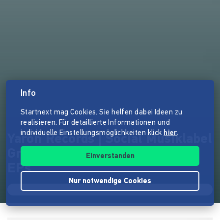
Info
Startnext mag Cookies. Sie helfen dabei Ideen zu
realisieren. Für detaillierte Informationen und
individuelle Einstellungsmöglichkeiten klick
hier
.
Yaron Records | Social Musiklabel
Gründung + Produktion von 3
Einverstanden
EPs
Nur notwendige Cookies