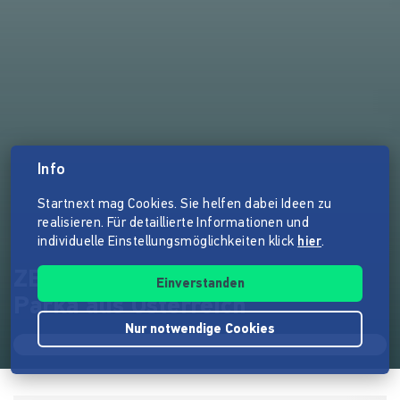
Info
Startnext mag Cookies. Sie helfen dabei Ideen zu
realisieren. Für detaillierte Informationen und
individuelle Einstellungsmöglichkeiten klick
hier
.
ZERUM | Inuk - der faire Bio-
Einverstanden
Parka aus Österreich
Nur notwendige Cookies