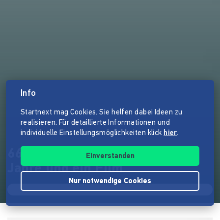
Info
Startnext mag Cookies. Sie helfen dabei Ideen zu
realisieren. Für detaillierte Informationen und
individuelle Einstellungsmöglichkeiten klick
hier
.
66 Frauen, 21 Instrumente, 10
Einverstanden
Jahre und ein Film
Nur notwendige Cookies