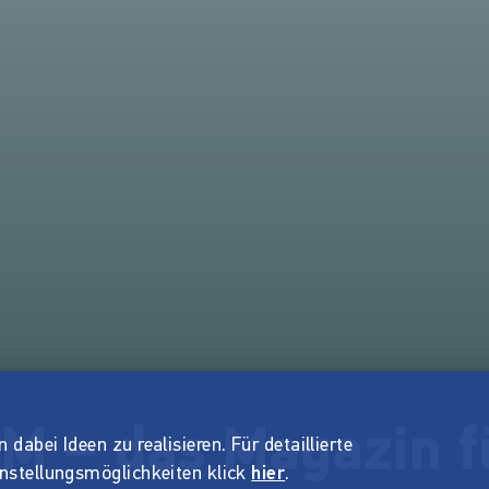
 – das Magazin f
dabei Ideen zu realisieren. Für detaillierte
instellungsmöglichkeiten klick
hier
.