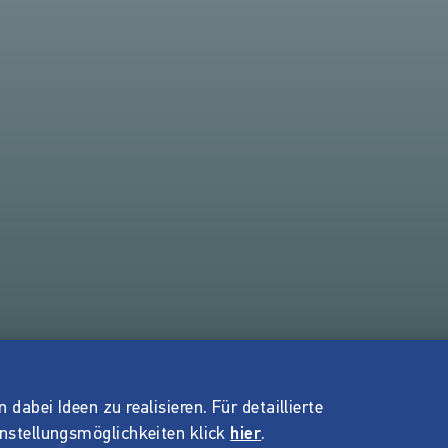
dabei Ideen zu realisieren. Für detaillierte
instellungsmöglichkeiten klick
hier
.