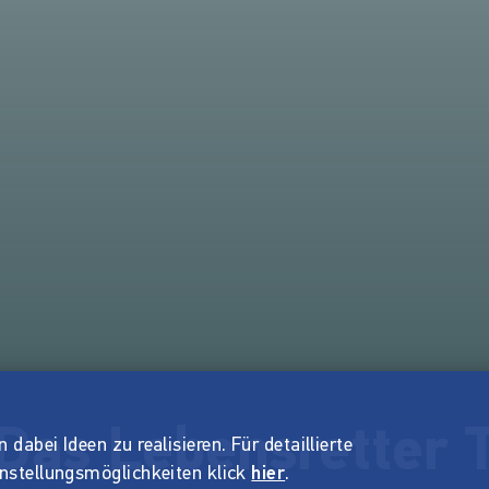
Das Lebensretter T
dabei Ideen zu realisieren. Für detaillierte
instellungsmöglichkeiten klick
hier
.