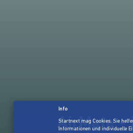
Info
AirMate - 
Startnext mag Cookies. Sie helfen 
Informationen und individuelle E