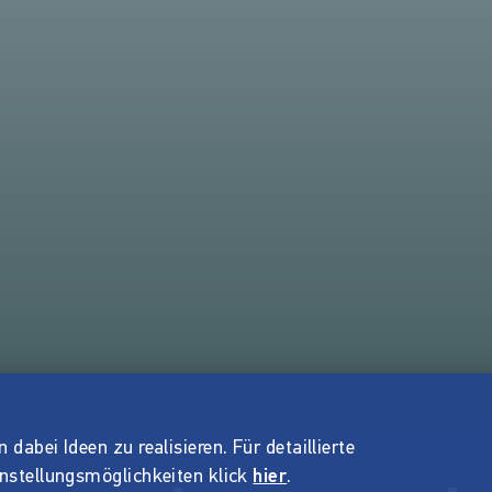
dabei Ideen zu realisieren. Für detaillierte
instellungsmöglichkeiten klick
hier
.