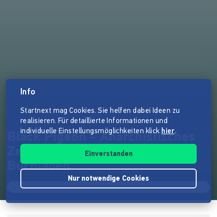
Info
Startnext mag Cookies. Sie helfen dabei Ideen zu
realisieren. Für detaillierte Informationen und
individuelle Einstellungsmöglichkeiten klick
hier
.
Black Pigeon - Anarchistisches
Zentrum Dortmund mit
Einverstanden
Buchladen
Nur notwendige Cookies