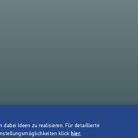
dabei Ideen zu realisieren. Für detaillierte
instellungsmöglichkeiten klick
hier
.