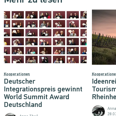
Mehr zu lesen
Kooperationen
Kooperation
Deutscher
Ideenre
Integrationspreis gewinnt
Tourism
World Summit Award
Rheinh
Deutschland
Anna
28.0