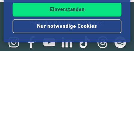
Einverstanden
Folge der Mission von Startnext
Nur notwendige Cookies
Statistik
165.518.881 €
von der Crowd finanziert
18.857
Erfolgreiche Projekte
2.217.000