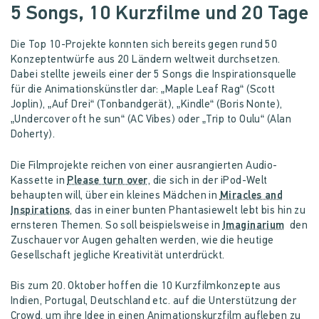
5 Songs, 10 Kurzfilme und 20 Tage
Die Top 10-Projekte konnten sich bereits gegen rund 50
Konzeptentwürfe aus 20 Ländern weltweit durchsetzen.
Dabei stellte jeweils einer der 5 Songs die Inspirationsquelle
für die Animationskünstler dar: „Maple Leaf Rag“ (Scott
Joplin), „Auf Drei“ (Tonbandgerät), „Kindle“ (Boris Nonte),
„Undercover oft he sun“ (AC Vibes) oder „Trip to Oulu“ (Alan
Doherty).
Die Filmprojekte reichen von einer ausrangierten Audio-
Kassette in
Please turn over
, die sich in der iPod-Welt
behaupten will, über ein kleines Mädchen in
Miracles and
Inspirations
, das in einer bunten Phantasiewelt lebt bis hin zu
ernsteren Themen. So soll beispielsweise in
Imaginarium
den
Zuschauer vor Augen gehalten werden, wie die heutige
Gesellschaft jegliche Kreativität unterdrückt.
Bis zum 20. Oktober hoffen die 10 Kurzfilmkonzepte aus
Indien, Portugal, Deutschland etc. auf die Unterstützung der
Crowd, um ihre Idee in einen Animationskurzfilm aufleben zu