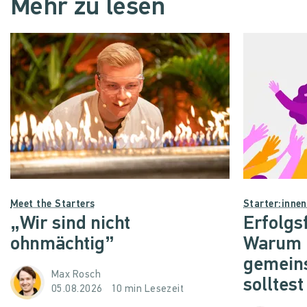
Mehr zu lesen
Meet the Starters
Starter:inne
„Wir sind nicht
Erfolgs
ohnmächtig”
Warum d
gemein
Max Rosch
solltest
05.08.2026
10 min Lesezeit