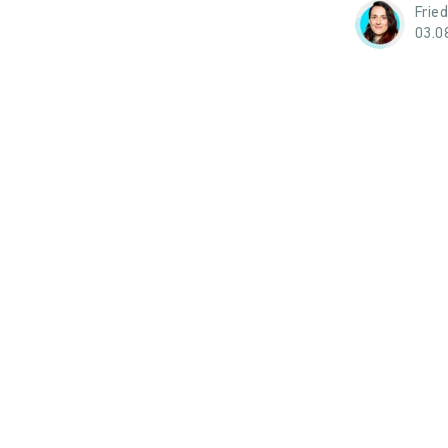
Frie
03.0