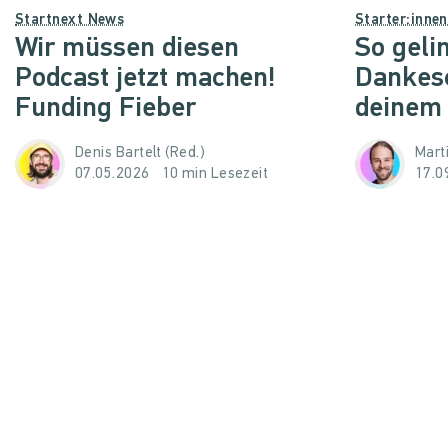
Startnext News
Starter:inne
Wir müssen diesen
So geli
Podcast jetzt machen!
Dankes
Funding Fieber
deinem
Denis Bartelt (Red.)
Mart
07.05.2026
10 min Lesezeit
17.0