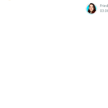
Frie
03.0