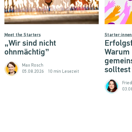
Meet the Starters
Starter:inne
„Wir sind nicht
Erfolgs
ohnmächtig”
Warum d
gemein
Max Rosch
solltest
05.08.2026
10 min Lesezeit
Frie
03.0