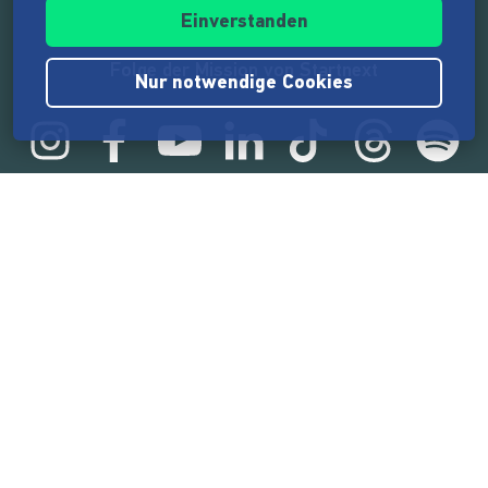
Einverstanden
Folge der Mission von Startnext
Nur notwendige Cookies
Statistik
165.605.788 €
von der Crowd finanziert
18.869
Erfolgreiche Projekte
2.218.000
Nutzer:innen