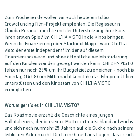
Zum Wochenende wollen wir euch heute ein tolles
Crowdfunding Film-Projekt empfehlen: Die Regisseurin
Claudia Rorarius möchte mit der Unterstützung ihrer Fans
ihren ersten Spielfilm CHI L'HA VISTO in die Kinos bringen.
Wenn die Finanzierung über Startnext klappt, wäre Chi l'ha
visto der erste Independentfilm der auf diesem
Finanzierungswege und ohne öffentliche Verleihförderung
auf den Kinoleinwänden gezeigt werden kann. CHI L'HA VISTO
fehlen nur noch 25% um ihr Budgetziel zu erreichen - noch bis
Sonntag (14.08) um Mitternacht könnt ihr das Filmprojekt hier
unterstützen und den Kinostart von CHI L'HA VISTO
ermöglichen.
Worum geht's es in CHI L'HA VISTO?
Das Roadmovie erzählt die Geschichte eines jungen
Halbitalieners, der bei seiner Mutter in Deutschland aufwuchs
und sich nach nunmehr 25 Jahren auf die Suche nach seinem
leiblichen Vater macht. Doch ein Gerüst aus Lügen, das er sich