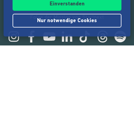
Einverstanden
Folge der Mission von Startnext
Nur notwendige Cookies
Statistik
165.592.236 €
von der Crowd finanziert
18.869
Erfolgreiche Projekte
2.218.000
Nutzer:innen