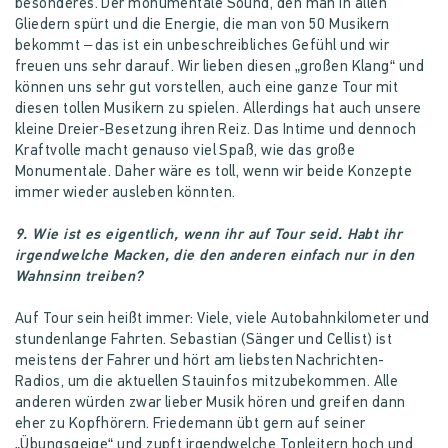
besonderes. Der monumentale Sound, den man in allen
Gliedern spürt und die Energie, die man von 50 Musikern
bekommt – das ist ein unbeschreibliches Gefühl und wir
freuen uns sehr darauf. Wir lieben diesen „großen Klang“ und
können uns sehr gut vorstellen, auch eine ganze Tour mit
diesen tollen Musikern zu spielen. Allerdings hat auch unsere
kleine Dreier-Besetzung ihren Reiz. Das Intime und dennoch
Kraftvolle macht genauso viel Spaß, wie das große
Monumentale. Daher wäre es toll, wenn wir beide Konzepte
immer wieder ausleben könnten.
9. Wie ist es eigentlich, wenn ihr auf Tour seid. Habt ihr
irgendwelche Macken, die den anderen einfach nur in den
Wahnsinn treiben?
Auf Tour sein heißt immer: Viele, viele Autobahnkilometer und
stundenlange Fahrten. Sebastian (Sänger und Cellist) ist
meistens der Fahrer und hört am liebsten Nachrichten-
Radios, um die aktuellen Stauinfos mitzubekommen. Alle
anderen würden zwar lieber Musik hören und greifen dann
eher zu Kopfhörern. Friedemann übt gern auf seiner
„Übungsgeige“ und zupft irgendwelche Tonleitern hoch und