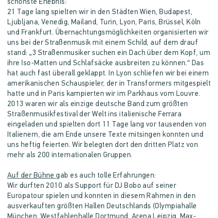
schönste Erlebnis:
21 Tage lang spielten wir in den Städten Wien, Budapest,
Ljubljana, Venedig, Mailand, Turin, Lyon, Paris, Brüssel, Köln
und Frankfurt. Übernachtungsmöglichkeiten organisierten wir
uns bei der Straßenmusik mit einem Schild, auf dem drauf
stand: „3 Straßenmusiker suchen ein Dach über dem Kopf, um
ihre Iso-Matten und Schlafsäcke ausbreiten zu können.“ Das
hat auch fast überall geklappt. In Lyon schliefen wir bei einem
amerikanischen Schauspieler, der in Transformers mitgespielt
hatte und in Paris kampierten wir im Parkhaus vom Louvre.
2013 waren wir als einzige deutsche Band zum größten
Straßenmusikfestival der Welt ins italienische Ferrara
eingeladen und spielten dort 11 Tage lang vor tausenden von
Italienern, die am Ende unsere Texte mitsingen konnten und
uns heftig feierten. Wir belegten dort den dritten Platz von
mehr als 200 internationalen Gruppen.
Auf der Bühne
gab es auch tolle Erfahrungen:
Wir durften 2010 als Support für DJ Bobo auf seiner
Europatour spielen und konnten in diesem Rahmen in den
ausverkauften größten Hallen Deutschlands (Olympiahalle
München, Westfahlenhalle Dortmund, Arena Leipzig, Max-