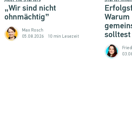
Meet the Starters
Starter:inne
„Wir sind nicht
Erfolgs
ohnmächtig”
Warum d
gemein
Max Rosch
solltest
05.08.2026
10 min Lesezeit
Frie
03.0