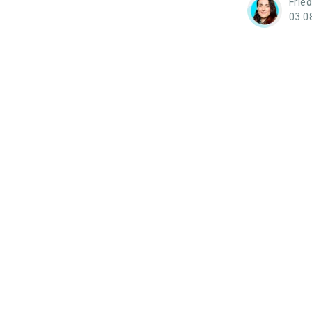
Frie
03.0