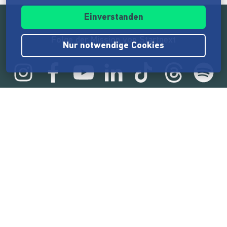
Einverstanden
Folge der Mission von Startnext
Nur notwendige Cookies
Statistik
165.585.058 €
von der Crowd finanziert
18.865
Erfolgreiche Projekte
2.217.000