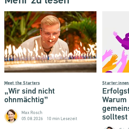
Mehr zu lesen
Meet the Starters
Starter:inne
„Wir sind nicht
Erfolgs
ohnmächtig”
Warum d
gemein
Max Rosch
solltest
05.08.2026
10 min Lesezeit