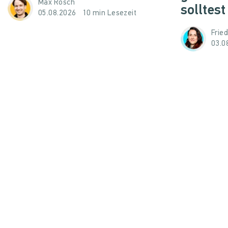
Max Rosch
solltest
05.08.2026
10 min Lesezeit
Frie
03.0