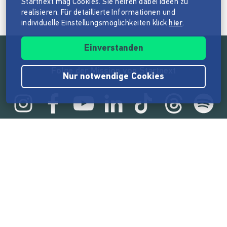
Startnext mag Cookies. Sie helfen dabei Ideen zu
realisieren. Für detaillierte Informationen und
individuelle Einstellungsmöglichkeiten klick
hier
.
Einverstanden
Folge der Mission von Startnext
Nur notwendige Cookies
Statistik
165.586.609 €
von der Crowd finanziert
18.865
Erfolgreiche Projekte