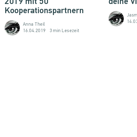
2019 mit 50
deine Vi
Kooperationspartnern
Jasm
14.0
Anna Theil
16.04.2019
3 min Lesezeit