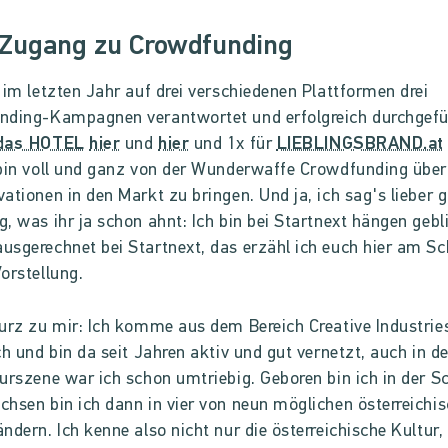
 Zugang zu Crowdfunding
 im letzten Jahr auf drei verschiedenen Plattformen drei
nding-Kampagnen verantwortet und erfolgreich durchgefü
das HOTEL
hier
und
hier
und 1x für
LIEBLINGSBRAND.at
bin voll und ganz von der Wunderwaffe Crowdfunding über
ationen in den Markt zu bringen. Und ja, ich sag's lieber g
, was ihr ja schon ahnt: Ich bin bei Startnext hängen gebl
sgerechnet bei Startnext, das erzähl ich euch hier am Sc
orstellung.
urz zu mir: Ich komme aus dem Bereich Creative Industries
ch und bin da seit Jahren aktiv und gut vernetzt, auch in d
urszene war ich schon umtriebig. Geboren bin ich in der S
hsen bin ich dann in vier von neun möglichen österreichi
ndern. Ich kenne also nicht nur die österreichische Kultur