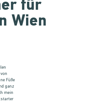
er für
in Wien
ilen
 von
ine Füße
und ganz
ch mein
starter