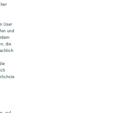
ther
n User
fen und
erdem
n, die
achlich
die
Ich
rlichste