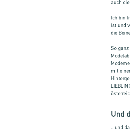
auch die
Ich bin 
ist und 
die Beine
So ganz 
Modelabe
Modemes
mit eine
Hinterge
LIEBLING
österrei
Und d
...und d