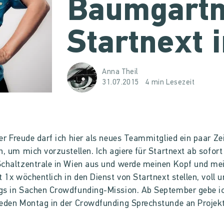
Baumgartn
Startnext 
Anna Theil
31.07.2015
4 min Lesezeit
er Freude darf ich hier als neues Teammitglied ein paar Ze
n, um mich vorzustellen. Ich agiere für Startnext ab sofort
chaltzentrale in Wien aus und werde meinen Kopf und me
t 1x wöchentlich in den Dienst von Startnext stellen, voll 
gs in Sachen Crowdfunding-Mission. Ab September gebe i
eden Montag in der Crowdfunding Sprechstunde an Projekt