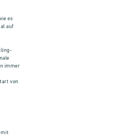
wie es
al auf
ling-
nale
en immer
Start von
 mit