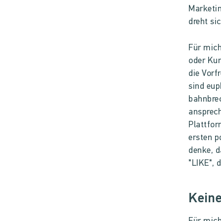
Marketin
dreht si
Für mic
oder Ku
die Vorf
sind eup
bahnbrec
ansprech
Plattfor
ersten p
denke, d
"LIKE",
Keine