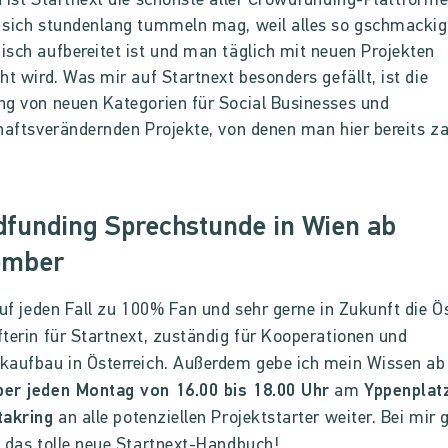
 ist Startnext die schönste aller Crowdfunding-Plattforme
 sich stundenlang tummeln mag, weil alles so gschmackig
sch aufbereitet ist und man täglich mit neuen Projekten
ht wird. Was mir auf Startnext besonders gefällt, ist die
g von neuen Kategorien für Social Businesses und
haftsverändernden Projekte, von denen man hier bereits za
funding Sprechstunde in Wien ab
ember
auf jeden Fall zu 100% Fan und sehr gerne in Zukunft die Ö
terin für Startnext, zuständig für Kooperationen und
aufbau in Österreich. Außerdem gebe ich mein Wissen ab
er jeden Montag von 16.00 bis 18.00 Uhr
am
Yppenplatz
takring
an alle potenziellen Projektstarter weiter. Bei mir g
 das tolle neue Startnext-Handbuch!