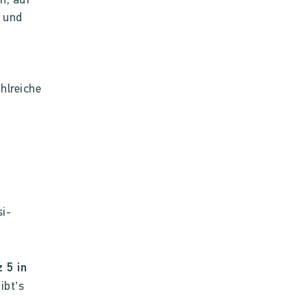
n, auf
 und
hlreiche
si-
 5 in
ibt’s