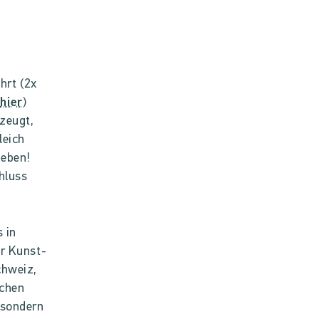
hrt (2x
hier
)
zeugt,
leich
ieben!
hluss
 in
er Kunst-
chweiz,
schen
, sondern