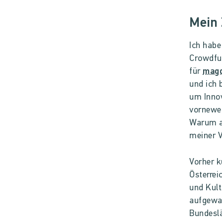
Mein
Ich habe
Crowdfu
für
mag
und ich 
um Innov
vorneweg
Warum au
meiner V
Vorher k
Österrei
und Kult
aufgewac
Bundeslä