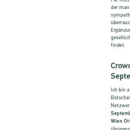
Für mich
der man
sympathi
überrasc
Ergänzun
gesellsc
findet.
Crowd
Sept
Ich bin 
Botschaf
Netzwerk
Septemb
Wien Ot
übrigens