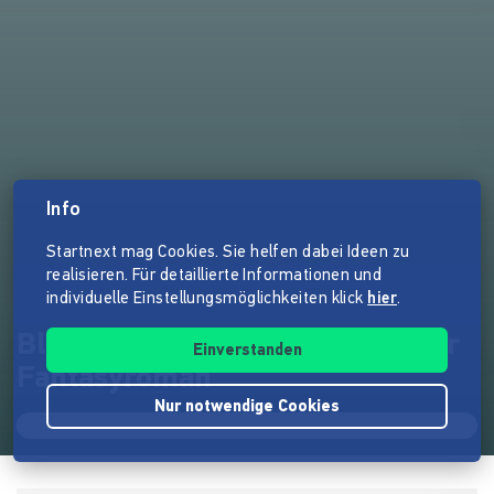
Info
Startnext mag Cookies. Sie helfen dabei Ideen zu
realisieren. Für detaillierte Informationen und
individuelle Einstellungsmöglichkeiten klick
hier
.
Blut gegen Blut 2 - Ein düsterer
Einverstanden
Fantasyroman
Nur notwendige Cookies