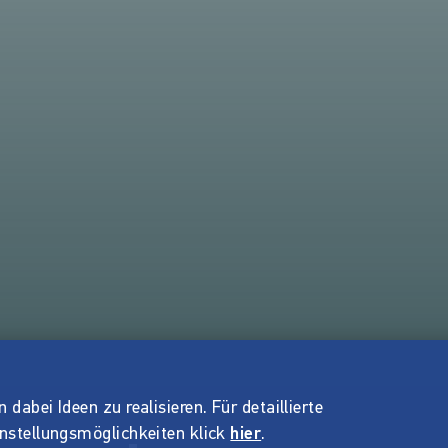
dabei Ideen zu realisieren. Für detaillierte
instellungsmöglichkeiten klick
hier
.