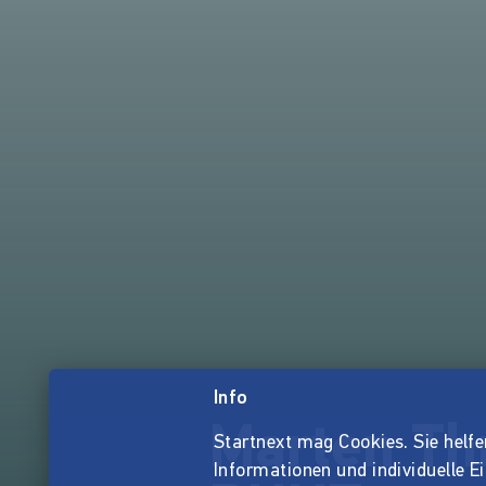
Info
Marten Th
Startnext mag Cookies. Sie helfen 
Informationen und individuelle E