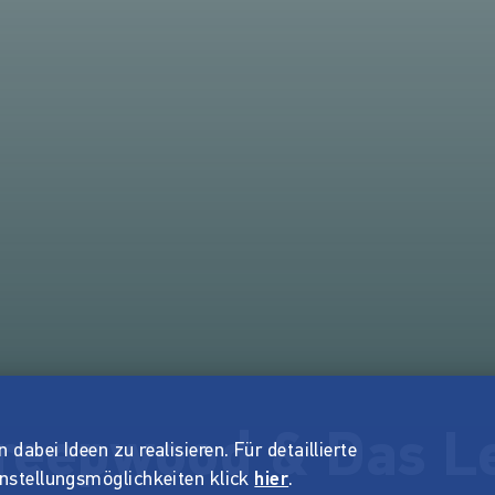
reepwood & Das L
dabei Ideen zu realisieren. Für detaillierte
instellungsmöglichkeiten klick
hier
.