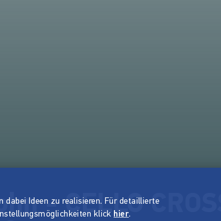
John - CELLO CRO
dabei Ideen zu realisieren. Für detaillierte
instellungsmöglichkeiten klick
hier
.