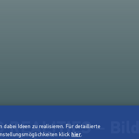
REALITIES – Bild
dabei Ideen zu realisieren. Für detaillierte
instellungsmöglichkeiten klick
hier
.