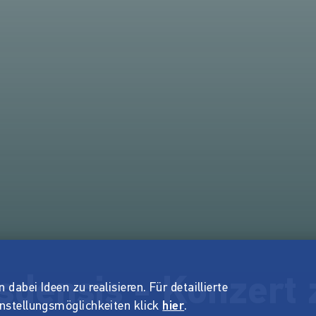
sdensis - Konzert
dabei Ideen zu realisieren. Für detaillierte
instellungsmöglichkeiten klick
hier
.