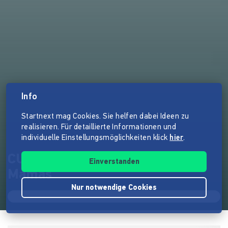
Info
Startnext mag Cookies. Sie helfen dabei Ideen zu
realisieren. Für detaillierte Informationen und
individuelle Einstellungsmöglichkeiten klick
hier
.
CUIX: Das erste Home-Gym für
Einverstanden
Mamas
Nur notwendige Cookies