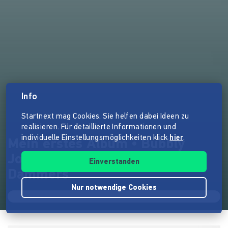
Info
Startnext mag Cookies. Sie helfen dabei Ideen zu
realisieren. Für detaillierte Informationen und
individuelle Einstellungsmöglichkeiten klick
hier
.
Mein erstes Album • Bubbly
Joyride To Utopia • Dee
Einverstanden
Dammers
Nur notwendige Cookies