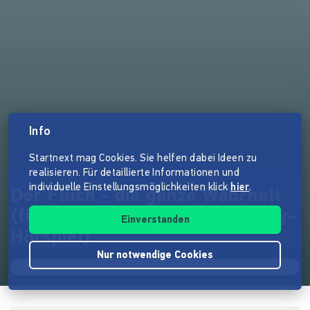
Info
Startnext mag Cookies. Sie helfen dabei Ideen zu
realisieren. Für detaillierte Informationen und
individuelle Einstellungsmöglichkeiten klick
hier
.
Der Fluch - die ganze Wahrheit
(finalen 4 Episoden des Mystery-
Einverstanden
Hörspiel)
Nur notwendige Cookies