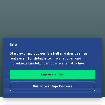
Info
Startnext mag Cookies. Sie helfen dabei Ideen zu
realisieren. Für detaillierte Informationen und
individuelle Einstellungsmöglichkeiten klick
hier
.
Der Tod des Filmemachers
Einverstanden
(Stop-Motion-Animation)
Nur notwendige Cookies