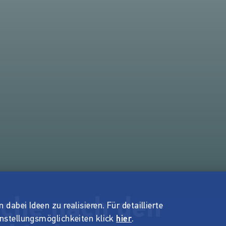
uche nach den
dabei Ideen zu realisieren. Für detaillierte
instellungsmöglichkeiten klick
hier
.