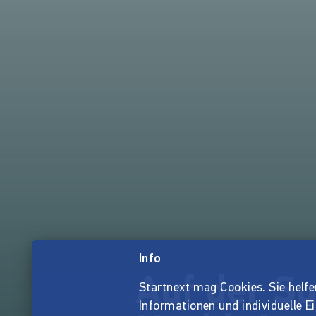
Info
Auf der S
Startnext mag Cookies. Sie helfen 
Informationen und individuelle E