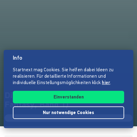
Info
Startnext mag Cookies. Sie helfen dabei Ideen zu
realisieren. Für detaillierte Informationen und
individuelle Einstellungsmöglichkeiten klick
hier
.
Die Lehre des Feuers (High
Einverstanden
Fantasy, Band 1)
Nur notwendige Cookies