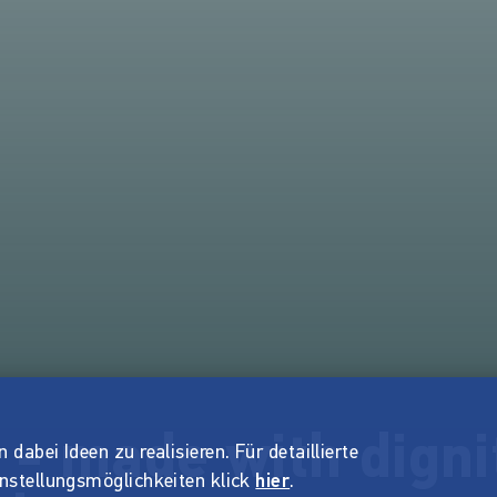
 - made with digni
dabei Ideen zu realisieren. Für detaillierte
instellungsmöglichkeiten klick
hier
.