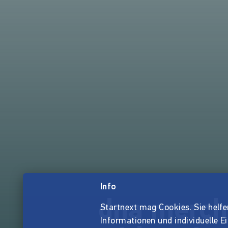
Info
dna merch
Startnext mag Cookies. Sie helfen 
Informationen und individuelle E