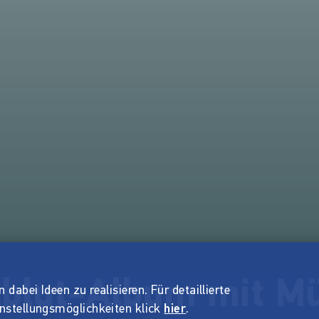
elblut-Album mit M
dabei Ideen zu realisieren. Für detaillierte
instellungsmöglichkeiten klick
hier
.