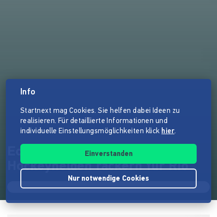
Info
Startnext mag Cookies. Sie helfen dabei Ideen zu
realisieren. Für detaillierte Informationen und
individuelle Einstellungsmöglichkeiten klick
hier
.
Ecke, Schuss - Gold! - Unsere
Einverstanden
Hockeyhelden rackern für Rio
Nur notwendige Cookies