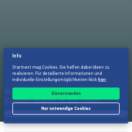
Info
Startnext mag Cookies. Sie helfen dabei Ideen zu
realisieren. Für detaillierte Informationen und
individuelle Einstellungsmöglichkeiten klick
hier
.
Was muss, das muss! - ein
Einverstanden
Elefant macht in die Stadt
Nur notwendige Cookies