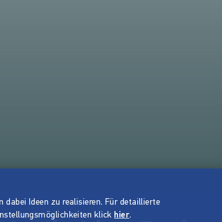
dabei Ideen zu realisieren. Für detaillierte
instellungsmöglichkeiten klick
hier
.