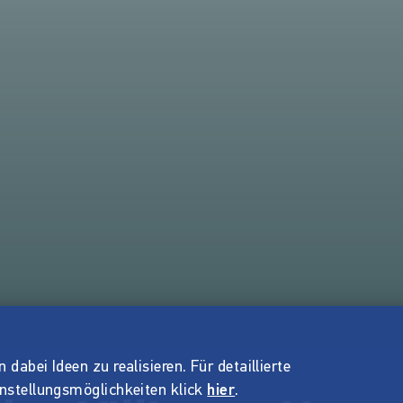
dabei Ideen zu realisieren. Für detaillierte
instellungsmöglichkeiten klick
hier
.