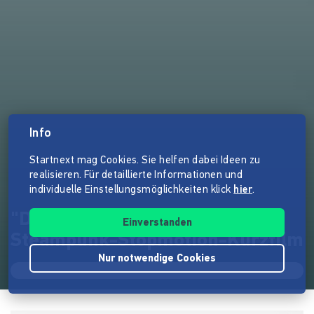
Info
Startnext mag Cookies. Sie helfen dabei Ideen zu
realisieren. Für detaillierte Informationen und
individuelle Einstellungsmöglichkeiten klick
hier
.
"Das Getriebe im Sand" - Ein
Einverstanden
Steampunk-Stopmotion-Kurzfilm
Nur notwendige Cookies